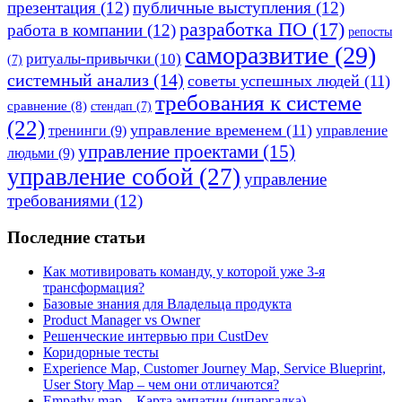
презентация
(12)
публичные выступления
(12)
разработка ПО
(17)
работа в компании
(12)
репосты
саморазвитие
(29)
ритуалы-привычки
(10)
(7)
системный анализ
(14)
советы успешных людей
(11)
требования к системе
сравнение
(8)
стендап
(7)
(22)
управление временем
(11)
тренинги
(9)
управление
управление проектами
(15)
людьми
(9)
управление собой
(27)
управление
требованиями
(12)
Последние статьи
Как мотивировать команду, у которой уже 3-я
трансформация?
Базовые знания для Владельца продукта
Product Manager vs Owner
Решенческие интервью при CustDev
Коридорные тесты
Experience Map, Customer Journey Map, Service Blueprint,
User Story Map – чем они отличаются?
Empathy map – Карта эмпатии (шпаргалка)