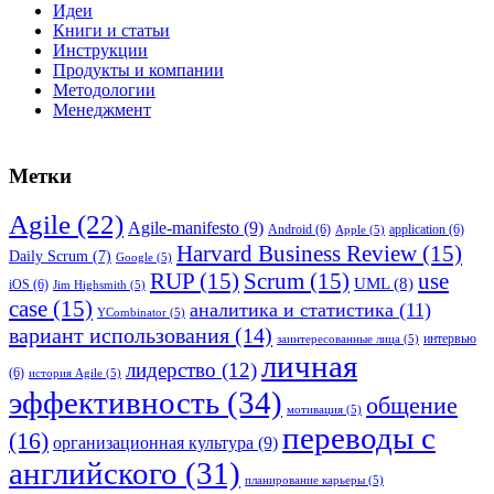
Идеи
Книги и статьи
Инструкции
Продукты и компании
Методологии
Менеджмент
Метки
Agile
(22)
Agile-manifesto
(9)
Android
(6)
application
(6)
Apple
(5)
Harvard Business Review
(15)
Daily Scrum
(7)
Google
(5)
RUP
(15)
Scrum
(15)
use
UML
(8)
iOS
(6)
Jim Highsmith
(5)
case
(15)
аналитика и статистика
(11)
YCombinator
(5)
вариант использования
(14)
интервью
заинтересованные лица
(5)
личная
лидерство
(12)
(6)
история Agile
(5)
эффективность
(34)
общение
мотивация
(5)
переводы с
(16)
организационная культура
(9)
английского
(31)
планирование карьеры
(5)