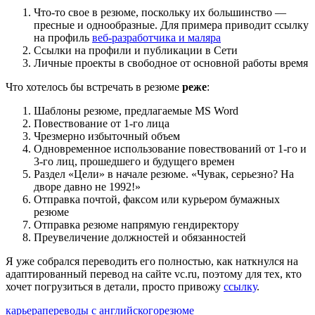
Что-то свое в резюме, поскольку их большинство —
пресные и однообразные. Для примера приводит ссылку
на профиль
веб-разработчика и маляра
Ссылки на профили и публикации в Сети
Личные проекты в свободное от основной работы время
Что хотелось бы встречать в резюме
реже
:
Шаблоны резюме, предлагаемые MS Word
Повествование от 1-го лица
Чрезмерно избыточный объем
Одновременное использование повествований от 1-го и
3-го лиц, прошедшего и будущего времен
Раздел «Цели» в начале резюме. «Чувак, серьезно? На
дворе давно не 1992!»
Отправка почтой, факсом или курьером бумажных
резюме
Отправка резюме напрямую гендиректору
Преувеличение должностей и обязанностей
Я уже собрался переводить его полностью, как наткнулся на
адаптированный перевод на сайте vc.ru, поэтому для тех, кто
хочет погрузиться в детали, просто привожу
ссылку
.
карьера
переводы с английского
резюме