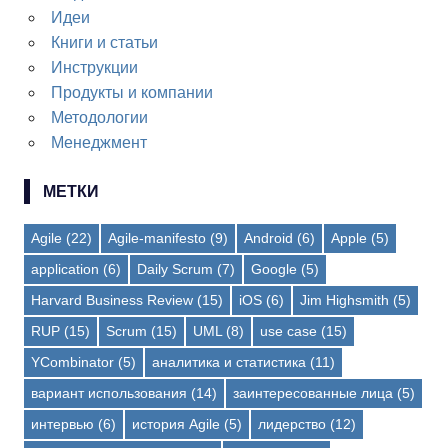
Идеи
Книги и статьи
Инструкции
Продукты и компании
Методологии
Менеджмент
МЕТКИ
Agile
(22)
Agile-manifesto
(9)
Android
(6)
Apple
(5)
application
(6)
Daily Scrum
(7)
Google
(5)
Harvard Business Review
(15)
iOS
(6)
Jim Highsmith
(5)
RUP
(15)
Scrum
(15)
UML
(8)
use case
(15)
YCombinator
(5)
аналитика и статистика
(11)
вариант использования
(14)
заинтересованные лица
(5)
интервью
(6)
история Agile
(5)
лидерство
(12)