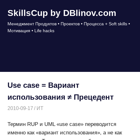
Перейти
SkillsCup by DBlinov.com
к
содержимому
Менеджмент Продуктов • Проектов • Процесса + Soft skills •
Мотивация • Life hacks
МЕНЮ
Use case = Вариант
использования ≠ Прецедент
2010-09-17
Дмитрий
ИТ
Термин RUP и UML «use case» переводится
именно как «вариант использования», а не как