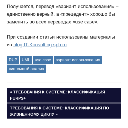
Получается, перевод «вариант использования» –
единственно верный, а «прецедент» хорошо бы
заменить во всех переводах «use case».
При создании статьи использованы материалы
из
blog.IT-Konsulting.spb.ru
RUP
UML
use case
вариант использования
системный анализ
Навигация
ПРЕДЫДУЩАЯ
ТРЕБОВАНИЯ К СИСТЕМЕ: КЛАССИФИКАЦИЯ
ЗАПИСЬ:
FURPS+
по
СЛЕДУЮЩАЯ
ТРЕБОВАНИЯ К СИСТЕМЕ: КЛАССИФИКАЦИЯ ПО
ЗАПИСЬ:
ЖИЗНЕННОМУ ЦИКЛУ
записям