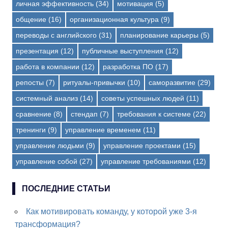
личная эффективность
(34)
мотивация
(5)
общение
(16)
организационная культура
(9)
переводы с английского
(31)
планирование карьеры
(5)
презентация
(12)
публичные выступления
(12)
работа в компании
(12)
разработка ПО
(17)
репосты
(7)
ритуалы-привычки
(10)
саморазвитие
(29)
системный анализ
(14)
советы успешных людей
(11)
сравнение
(8)
стендап
(7)
требования к системе
(22)
тренинги
(9)
управление временем
(11)
управление людьми
(9)
управление проектами
(15)
управление собой
(27)
управление требованиями
(12)
ПОСЛЕДНИЕ СТАТЬИ
Как мотивировать команду, у которой уже 3-я
трансформация?