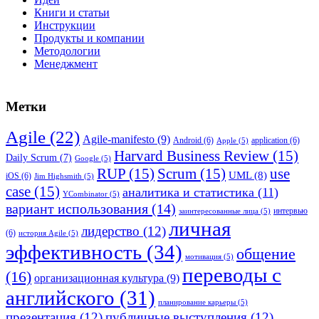
Книги и статьи
Инструкции
Продукты и компании
Методологии
Менеджмент
Метки
Agile
(22)
Agile-manifesto
(9)
Android
(6)
application
(6)
Apple
(5)
Harvard Business Review
(15)
Daily Scrum
(7)
Google
(5)
RUP
(15)
Scrum
(15)
use
UML
(8)
iOS
(6)
Jim Highsmith
(5)
case
(15)
аналитика и статистика
(11)
YCombinator
(5)
вариант использования
(14)
интервью
заинтересованные лица
(5)
личная
лидерство
(12)
(6)
история Agile
(5)
эффективность
(34)
общение
мотивация
(5)
переводы с
(16)
организационная культура
(9)
английского
(31)
планирование карьеры
(5)
презентация
(12)
публичные выступления
(12)