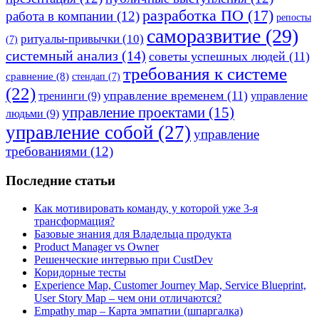
разработка ПО
(17)
работа в компании
(12)
репосты
саморазвитие
(29)
ритуалы-привычки
(10)
(7)
системный анализ
(14)
советы успешных людей
(11)
требования к системе
сравнение
(8)
стендап
(7)
(22)
управление временем
(11)
тренинги
(9)
управление
управление проектами
(15)
людьми
(9)
управление собой
(27)
управление
требованиями
(12)
Последние статьи
Как мотивировать команду, у которой уже 3-я
трансформация?
Базовые знания для Владельца продукта
Product Manager vs Owner
Решенческие интервью при CustDev
Коридорные тесты
Experience Map, Customer Journey Map, Service Blueprint,
User Story Map – чем они отличаются?
Empathy map – Карта эмпатии (шпаргалка)