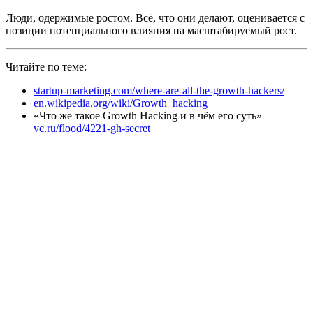
Люди, одержимые ростом. Всё, что они делают, оценивается с
позиции потенциального влияния на масштабируемый рост.
Читайте по теме:
startup-marketing.com/where-are-all-the-growth-hackers/
en.wikipedia.org/wiki/Growth_hacking
«Что же такое Growth Hacking и в чём его суть»
vc.ru/flood/4221-gh-secret