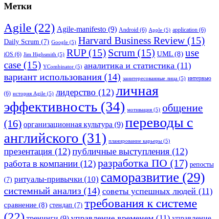
Метки
Agile
(22)
Agile-manifesto
(9)
Android
(6)
application
(6)
Apple
(5)
Harvard Business Review
(15)
Daily Scrum
(7)
Google
(5)
RUP
(15)
Scrum
(15)
use
UML
(8)
iOS
(6)
Jim Highsmith
(5)
case
(15)
аналитика и статистика
(11)
YCombinator
(5)
вариант использования
(14)
интервью
заинтересованные лица
(5)
личная
лидерство
(12)
(6)
история Agile
(5)
эффективность
(34)
общение
мотивация
(5)
переводы с
(16)
организационная культура
(9)
английского
(31)
планирование карьеры
(5)
презентация
(12)
публичные выступления
(12)
разработка ПО
(17)
работа в компании
(12)
репосты
саморазвитие
(29)
ритуалы-привычки
(10)
(7)
системный анализ
(14)
советы успешных людей
(11)
требования к системе
сравнение
(8)
стендап
(7)
(22)
управление временем
(11)
тренинги
(9)
управление