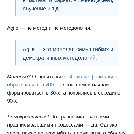
в частности маркетинг, менеджмент,
обучение и т.д.
Agile — не
метод
и не
методология
.
Agile — это
молодая
семья гибких и
демократичных
методологий.
Молодая
? Относительно.
«Семья» формально
образовалась в 2001
. Члены семьи начали
формироваться в 80-х, а появились в середине
90-х.
Демократичных
? По сравнению с чёткими
предписывающими процессами — да. Однако
здесь важно не перегибать в демагогию о «более/