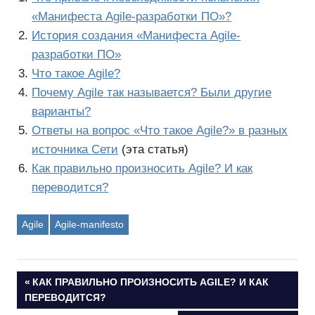
«Манифеста Agile-разработки ПО»?
История создания «Манифеста Agile-
разработки ПО»
Что такое Agile?
Почему Agile так называется? Были другие
варианты?
Ответы на вопрос «Что такое Agile?» в разных
источника Сети
(эта статья)
Как правильно произносить Agile? И как
переводится?
Agile
Agile-manifesto
Навигация
ПРЕДЫДУЩАЯ
КАК ПРАВИЛЬНО ПРОИЗНОСИТЬ AGILE? И КАК
ЗАПИСЬ:
ПЕРЕВОДИТСЯ?