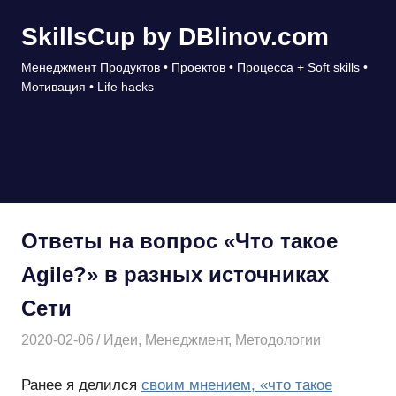
Перейти
SkillsCup by DBlinov.com
к
содержимому
Менеджмент Продуктов • Проектов • Процесса + Soft skills •
Мотивация • Life hacks
МЕНЮ
Ответы на вопрос «Что такое
Agile?» в разных источниках
Сети
2020-02-06
Дмитрий
Идеи
,
Менеджмент
,
Методологии
Ранее я делился
своим мнением, «что такое