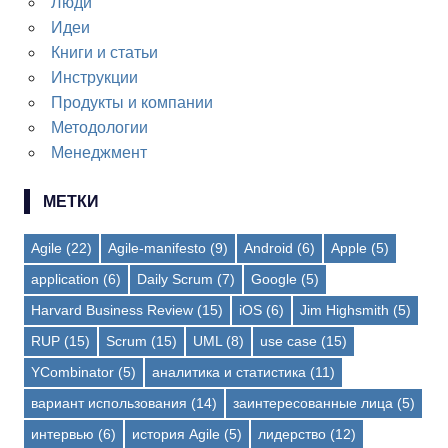
Люди
Идеи
Книги и статьи
Инструкции
Продукты и компании
Методологии
Менеджмент
МЕТКИ
Agile
(22)
Agile-manifesto
(9)
Android
(6)
Apple
(5)
application
(6)
Daily Scrum
(7)
Google
(5)
Harvard Business Review
(15)
iOS
(6)
Jim Highsmith
(5)
RUP
(15)
Scrum
(15)
UML
(8)
use case
(15)
YCombinator
(5)
аналитика и статистика
(11)
вариант использования
(14)
заинтересованные лица
(5)
интервью
(6)
история Agile
(5)
лидерство
(12)