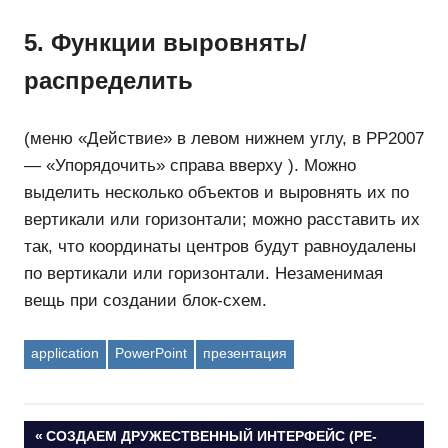
5. Функции выровнять/
распределить
(меню «Действие» в левом нижнем углу, в PP2007
― «Упорядочить» справа вверху ). Можно
выделить несколько объектов и выровнять их по
вертикали или горизонтали; можно расставить их
так, что координаты центров будут равноудалены
по вертикали или горизонтали. Незаменимая
вещь при создании блок-схем.
application
PowerPoint
презентация
Навигация
ПРЕДЫДУЩАЯ
СОЗДАЕМ ДРУЖЕСТВЕННЫЙ ИНТЕРФЕЙС (РЕ-