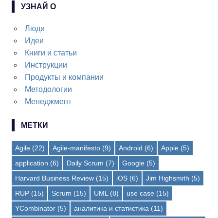
УЗНАЙ О
Люди
Идеи
Книги и статьи
Инструкции
Продукты и компании
Методологии
Менеджмент
МЕТКИ
Agile
(22)
Agile-manifesto
(9)
Android
(6)
Apple
(5)
application
(6)
Daily Scrum
(7)
Google
(5)
Harvard Business Review
(15)
iOS
(6)
Jim Highsmith
(5)
RUP
(15)
Scrum
(15)
UML
(8)
use case
(15)
YCombinator
(5)
аналитика и статистика
(11)