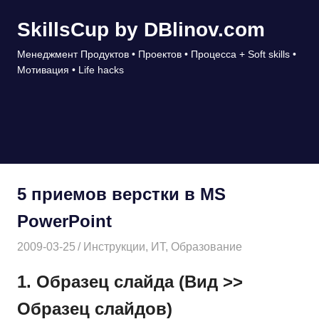
Перейти
SkillsCup by DBlinov.com
к
содержимому
Менеджмент Продуктов • Проектов • Процесса + Soft skills •
Мотивация • Life hacks
МЕНЮ
5 приемов верстки в MS
PowerPoint
2009-03-25
Дмитрий
Инструкции
,
ИТ
,
Образование
1. Образец слайда (Вид >>
Образец слайдов)