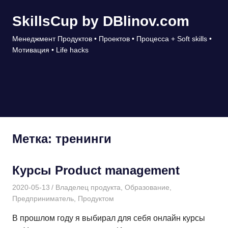
Перейти
SkillsCup by DBlinov.com
к
содержимому
Менеджмент Продуктов • Проектов • Процесса + Soft skills •
Мотивация • Life hacks
МЕНЮ
Метка:
тренинги
Курсы Product management
2020-05-13
Дмитрий
Владелец продукта
,
Образование
,
Предприниматель
,
Продуктом
В прошлом году я выбирал для себя онлайн курсы