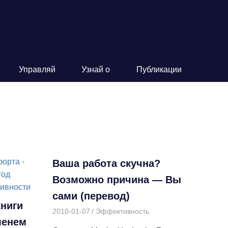
Управляй
Узнай о
Публикации
Ваша работа скучна?
Возможно причина — Вы
сами (перевод)
книги
2010-01-07
Дмитрий
Эффективность
менем