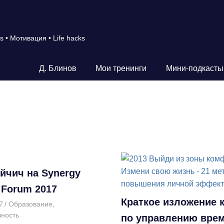
s • Мотивация • Life hacks
Д. Блинов
Мои тренинги
Мини-подкасты
йчич на Synergy
 Forum 2017
Краткое изложение 
7
Дмитрий
Образование
,
ность
по управлению вре