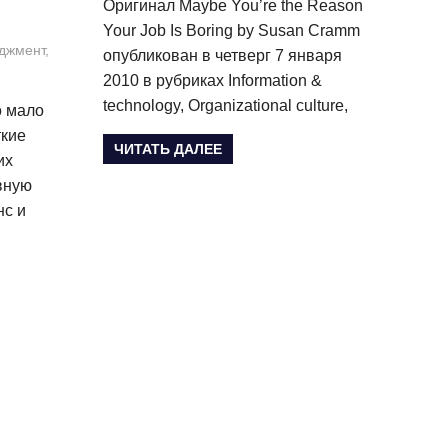
Оригинал Maybe You’re the Reason
Your Job Is Boring by Susan Cramm
джмент
,
опубликован в четверг 7 января
2010 в рубриках Information &
technology, Organizational culture,
о мало
ткие
ЧИТАТЬ ДАЛЕЕ
их
вную
нс и