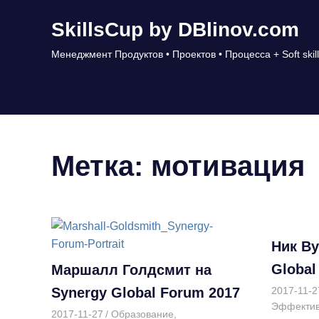
Перейти
SkillsCup by DBlinov.com
к
содержимому
Менеджмент Продуктов • Проектов • Процесса + Soft skill
Метка:
мотивация
Ник Ву
Global
Маршалл Голдсмит на
Synergy Global Forum 2017
2017-11-2
Эффектив
2017-11-27
Дмитрий
Образование
,