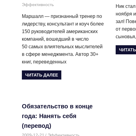
Эффективность
Ник стал
ноября и
Маршалл — признанный тренер по
зал! Пов
лидерству, консультант и коуч более
от перво
150 руководителей американских
сыновья,
компаний, вошедший в число
50 самых влиятельных мыслителей
ЧИТАТЬ
в сфере менеджмента. Автор 30+
книг, переведенных
ЧИТАТЬ ДАЛЕЕ
Обязательство в конце
года: Нанять себя
(перевод)
2009-12-21
Дмитрий
Эффективность