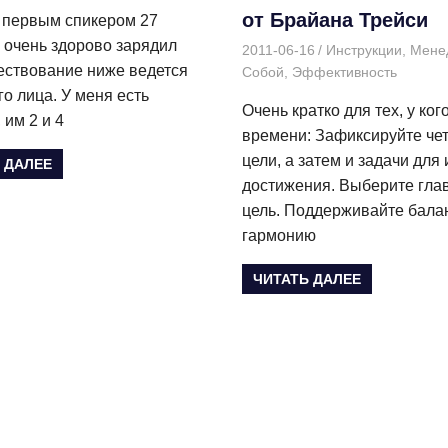
от Брайана Трейси
 первым спикером 27
 очень здорово зарядил
2011-06-16
Дмитрий
Инструкции
,
Мене
ествование ниже ведется
Собой
,
Эффективность
го лица. У меня есть
Очень кратко для тех, у ког
 им 2 и 4
времени: Зафиксируйте че
цели, а затем и задачи для 
 ДАЛЕЕ
достижения. Выберите гла
цель. Поддерживайте бала
гармонию
ЧИТАТЬ ДАЛЕЕ