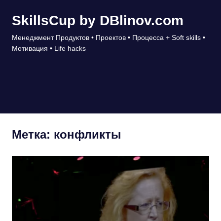
Перейти
SkillsCup by DBlinov.com
к
содержимому
Менеджмент Продуктов • Проектов • Процесса + Soft skills •
Мотивация • Life hacks
МЕНЮ
Метка:
конфликты