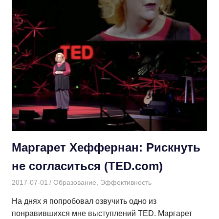
Маргарет Хеффернан: Рискнуть
не согласиться (TED.com)
2017-07-01
Дмитрий
Образование
,
Эффективность
На днях я попробовал озвучить одно из
понравившихся мне выступлений TED. Маргарет