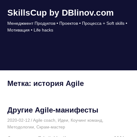
Перейти
SkillsCup by DBlinov.com
к
содержимому
Менеджмент Продуктов • Проектов • Процесса + Soft skills •
Мотивация • Life hacks
МЕНЮ
Метка:
история Agile
Другие Agile-манифесты
2020-02-12
Дмитрий
Agile coach
,
Идеи
,
Коучинг команд
,
Методологии
,
Скрам-мастер